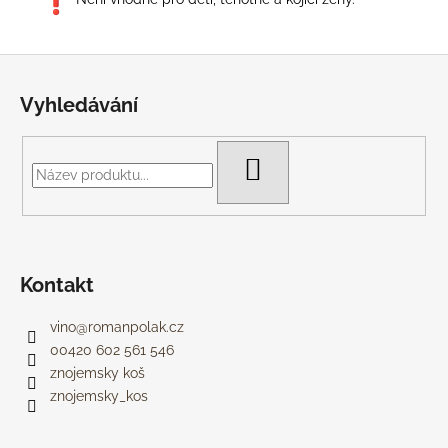
Z
á
Vyhledávání
p
a
t
HLEDAT
í
Kontakt
vino
@
romanpolak.cz
00420 602 561 546
znojemsky koš
znojemsky_kos