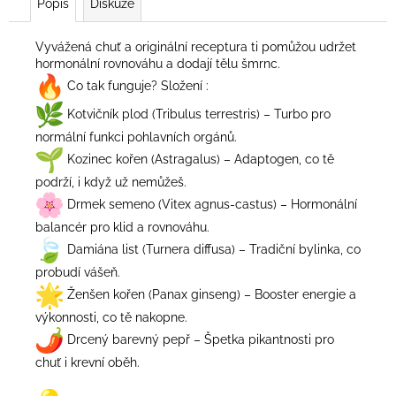
č
Popis
Diskuze
u
j
Vyvážená chuť a originální receptura ti pomůžou udržet
e
hormonální rovnováhu a dodají tělu šmrnc.
m
Co tak funguje? Složení :
e
Kotvičník plod (Tribulus terrestris) – Turbo pro
normální funkci pohlavních orgánů.
ZNOJEMSKÝ
Kozinec kořen (Astragalus) – Adaptogen, co tě
OKURKÁČ
podrží, i když už nemůžeš.
88
Drmek semeno (Vitex agnus-castus) – Hormonální
Kč
balancér pro klid a rovnováhu.
Damiána list (Turnera diffusa) – Tradiční bylinka, co
probudí vášeň.
Ženšen kořen (Panax ginseng) – Booster energie a
výkonnosti, co tě nakopne.
Drcený barevný pepř – Špetka pikantnosti pro
chuť i krevní oběh.