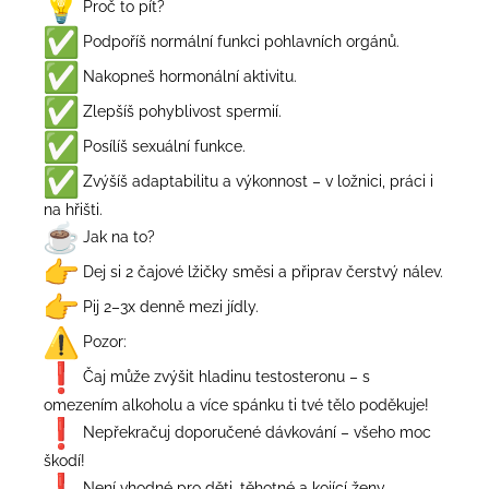
Proč to pít?
Podpoříš normální funkci pohlavních orgánů.
Nakopneš hormonální aktivitu.
Zlepšíš pohyblivost spermií.
Posílíš sexuální funkce.
Zvýšíš adaptabilitu a výkonnost – v ložnici, práci i
na hřišti.
Jak na to?
Dej si 2 čajové lžičky směsi a připrav čerstvý nálev.
Pij 2–3x denně mezi jídly.
Pozor:
Čaj může zvýšit hladinu testosteronu – s
omezením alkoholu a více spánku ti tvé tělo poděkuje!
Nepřekračuj doporučené dávkování – všeho moc
škodí!
Není vhodné pro děti, těhotné a kojící ženy.