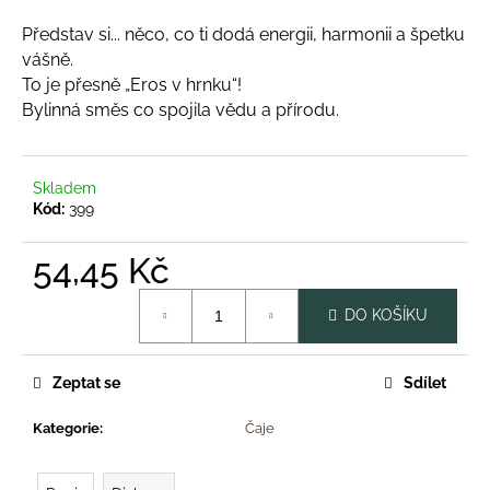
a
Představ si... něco, co ti dodá energii, harmonii a špetku
j
vášně.
í
To je přesně „Eros v hrnku“!
t
Bylinná směs co spojila vědu a přírodu.
?
Skladem
Kód:
399
HLEDAT
54,45 Kč
Měrná
DO KOŠÍKU
cena:
D
o
Zeptat se
Sdílet
p
o
Kategorie
:
Čaje
r
u