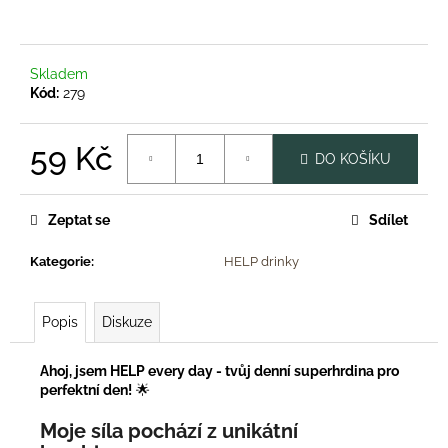
č
u
j
e
Skladem
m
Kód:
279
e
59 Kč
DO KOŠÍKU
HUSÍ
Měrná
PAŠTIKA
cena:
262G
Zeptat se
Sdílet
119
Kč
Kategorie
:
HELP drinky
Popis
Diskuze
Ahoj, jsem HELP every day - tvůj denní superhrdina pro
perfektní den!
🌟
Moje síla pochází z unikátní