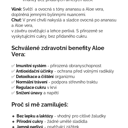
Vůně:
Svěží a ovocná s tóny ananasu a Aloe vera,
doplněná jemnými bylinnými nuancemi.
Chuť:
V první chvíli nakyslá a sladce ovocná po ananasu
a Aloe vera,
v závěru osvěžující a lehce perlivá. S přirozeně se
vyskytujícími cukry, bez přidaného cukru.
Schválené zdravotní benefity Aloe
Vera:
✅
Imunitní systém
- přirozená obranyschopnost
✅
Antioxidační účinky
- ochrana před volnými radikály
✅
Detoxikace a čištění
organizmu
✅
Normální trávení
- podpora střevního traktu
✅
Regulace cukru
v krvi
✅
Snížení únavy
a napětí
Proč si mě zamiluješ:
🔸
Bez lepku a laktózy
- vhodný pro citlivé žaludky
🔸
Přírodní cukry
- žádné umělé sladidla
🔸
Jemně perlivý
- osvěžující zážitek