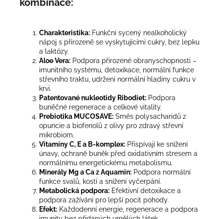
kombinace:
Charakteristika:
Funkční sycený nealkoholický
nápoj s přirozeně se vyskytujícími cukry, bez lepku
a laktózy.
Aloe Vera:
Podpora přirozené obranyschopnosti –
imunitního systému, detoxikace, normální funkce
střevního traktu, udržení normální hladiny cukru v
krvi.
Patentované nukleotidy Ribodiet:
Podpora
buněčné regenerace a celkové vitality.
Prebiotika MUCOSAVE:
Směs polysacharidů z
opuncie a biofenolů z olivy pro zdravý střevní
mikrobiom.
Vitamíny C, E a B-komplex:
Přispívají ke snížení
únavy, ochraně buněk před oxidativním stresem a
normálnímu energetickému metabolismu.
Minerály Mg a Ca z Aquamin:
Podpora normální
funkce svalů, kostí a snížení vyčerpání.
Metabolická podpora:
Efektivní detoxikace a
podpora zažívání pro lepší pocit pohody.
Efekt:
Každodenní energie, regenerace a podpora
imunity bez přidaných umělých látek.