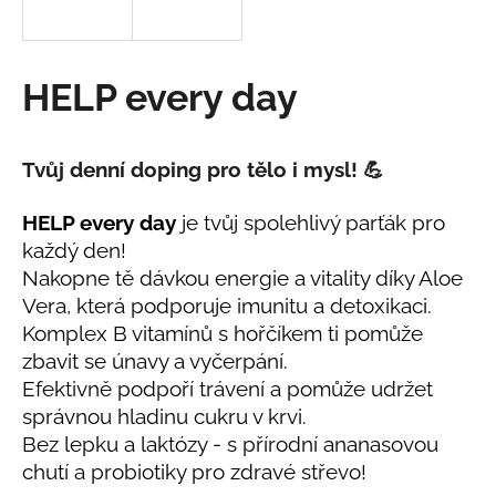
a
j
í
HELP every day
t
?
Tvůj denní doping pro tělo i mysl! 💪
HELP every day
je tvůj spolehlivý parťák pro
každý den!
HLEDAT
Nakopne tě dávkou energie a vitality díky Aloe
Vera, která podporuje imunitu a detoxikaci.
Komplex B vitamínů s hořčíkem ti pomůže
D
zbavit se únavy a vyčerpání.
o
Efektivně podpoří trávení a pomůže udržet
p
správnou hladinu cukru v krvi.
o
Bez lepku a laktózy - s přírodní ananasovou
r
chutí a probiotiky pro zdravé střevo!
u