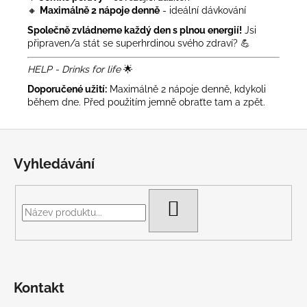
🔸
Maximálně 2 nápoje denně
- ideální dávkování
Společně zvládneme každý den s plnou energií!
Jsi
připraven/a stát se superhrdinou svého zdraví? 💪
HELP - Drinks for life
🌟
Doporučené užití:
Maximálně 2 nápoje denně, kdykoli
během dne. Před použitím jemně obraťte tam a zpět.
Z
á
Vyhledávání
p
a
t
HLEDAT
í
Kontakt