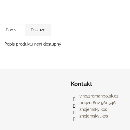
88 Kč
59 Kč
Popis
Diskuze
Popis produktu není dostupný
Kontakt
vino
@
romanpolak.cz
00420 602 561 546
znojemsky koš
znojemsky_kos