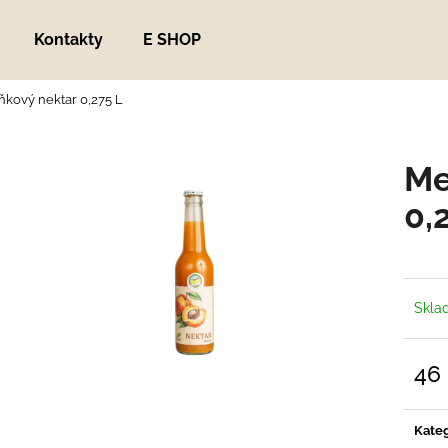
Kontakty
E SHOP
kový nektar 0,275 L
Co potřebujete najít?
Me
HLEDAT
0,
Doporučujeme
Skla
46
Měrn
cena:
Kateg
ZNOJEMSKÝ OKURKÁČ
HELP METABOL