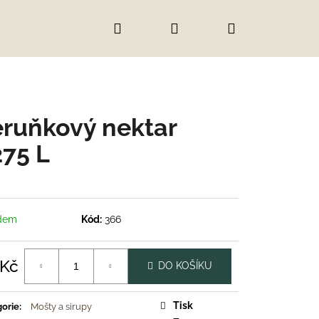
Hledat
Přihlášení
Nákupní
košík
ruňkový nektar
275 L
dem
Kód:
366
 Kč
DO KOŠÍKU
á
Tisk
orie
:
Mošty a sirupy
IC