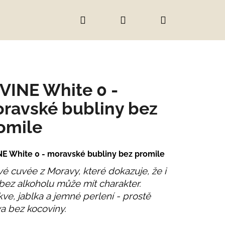
Hledat
Přihlášení
Nákupní
košík
VINE White 0 -
ravské bubliny bez
omile
E White 0 - moravské bubliny bez promile
vé cuvée z Moravy, které dokazuje, že i
bez alkoholu může mít charakter.
ve, jablka a jemné perlení - prostě
a bez kocoviny.
IC