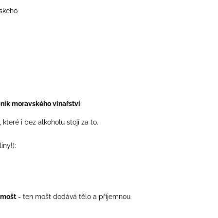
nského
pník moravského vinařství
.
 které i bez alkoholu stojí za to.
iny!):
 mošt
- ten mošt dodává tělo a příjemnou