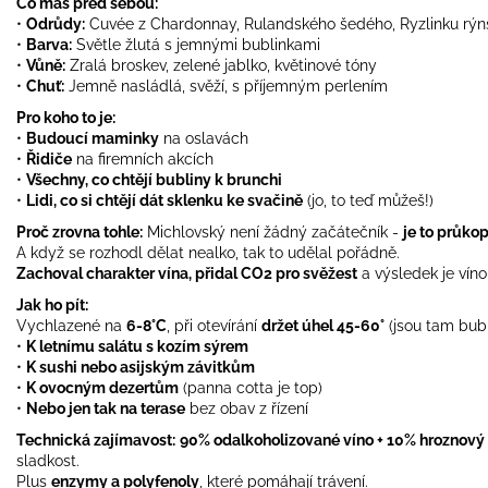
Co máš před sebou:
•
Odrůdy:
Cuvée z Chardonnay, Rulandského šedého, Ryzlinku rý
•
Barva:
Světle žlutá s jemnými bublinkami
•
Vůně:
Zralá broskev, zelené jablko, květinové tóny
•
Chuť:
Jemně nasládlá, svěží, s příjemným perlením
Pro koho to je:
•
Budoucí maminky
na oslavách
•
Řidiče
na firemních akcích
•
Všechny, co chtějí bubliny k brunchi
•
Lidi, co si chtějí dát sklenku ke svačině
(jo, to teď můžeš!)
Proč zrovna tohle:
Michlovský není žádný začátečník -
je to průko
A když se rozhodl dělat nealko, tak to udělal pořádně.
Zachoval charakter vína, přidal CO2 pro svěžest
a výsledek je víno,
Jak ho pít:
Vychlazené na
6-8°C
, při otevírání
držet úhel 45-60°
(jsou tam bubl
•
K letnímu salátu s kozím sýrem
•
K sushi nebo asijským závitkům
•
K ovocným dezertům
(panna cotta je top)
•
Nebo jen tak na terase
bez obav z řízení
Technická zajímavost:
90% odalkoholizované víno + 10% hroznový
sladkost.
Plus
enzymy a polyfenoly
, které pomáhají trávení.