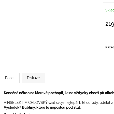
88 Kč
59 Kč
Skla
21
Měrn
cena:
Kateg
Popis
Diskuze
Konečně někdo na Moravě pochopil, že ne vždycky chceš pít alkoh
VINSELEKT MICHLOVSKÝ vzal svoje nejlepší bílé odrůdy, udělal z ni
Výsledek? Bubliny, které tě nepošlou pod stůl.