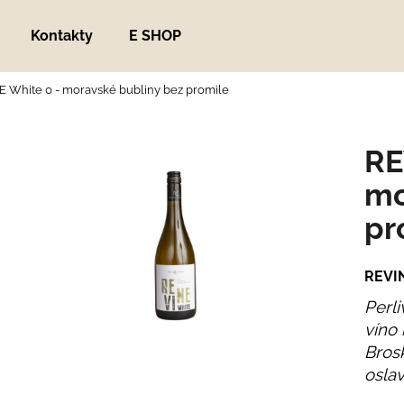
Kontakty
E SHOP
E White 0 - moravské bubliny bez promile
Co potřebujete najít?
RE
HLEDAT
mo
pr
Doporučujeme
REVIN
Perli
víno 
Brosk
oslav
ZNOJEMSKÝ OKURKÁČ
HELP METABOL