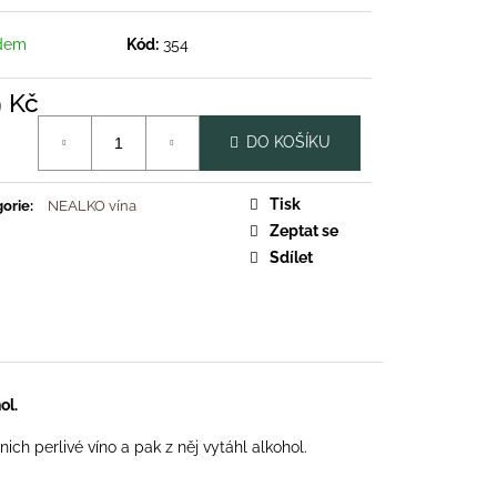
dem
Kód:
354
9 Kč
á
DO KOŠÍKU
Tisk
orie
:
NEALKO vína
Zeptat se
Sdílet
ol.
ch perlivé víno a pak z něj vytáhl alkohol.