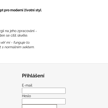
pt pro moderní životní styl
.
gii na jeho zpracování -
den se cítit skvěle.
 věř mi - funguje to.
lit s normálním sektem.
Přihlášení
E-mail
Heslo