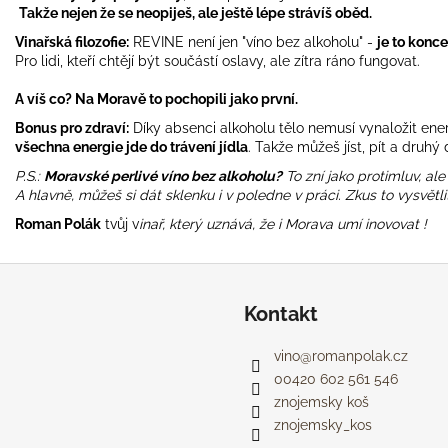
Takže nejen že se neopiješ, ale ještě lépe strávíš oběd.
Vinařská filozofie:
REVINE není jen "víno bez alkoholu" -
je to konce
Pro lidi, kteří chtějí být součástí oslavy, ale zítra ráno fungovat.
A víš co? Na Moravě to pochopili jako první.
Bonus pro zdraví:
Díky absenci alkoholu tělo nemusí vynaložit ener
všechna energie jde do trávení jídla
. Takže můžeš jíst, pít a druhý 
P.S.:
Moravské perlivé víno bez alkoholu?
To zní jako protimluv, ale
A hlavně, můžeš si dát sklenku i v poledne v práci. Zkus to vysvět
Roman Polák
tvůj v
inař, který uznává, že i Morava umí inovovat !
Kontakt
vino
@
romanpolak.cz
00420 602 561 546
znojemsky koš
znojemsky_kos