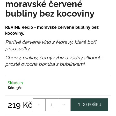
moravské červené
a
bubliny bez kocoviny
j
í
t
REVINE Red 0 - moravské červené bubliny bez
?
kocoviny.
Perlivé červené víno z Moravy, které boří
předsudky.
Cherry, maliny, černý rybíz a žádný alkohol -
HLEDAT
prostě ovocná bomba s bublinkami.
D
Skladem
o
Kód:
360
p
o
219 Kč
r
DO KOŠÍKU
u
Měrná
cena: