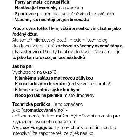
•
Party animals, co musí řídit
•
Nastávající maminky
na oslavách
•
Sportovce
po tréninku (konečně víno bez výčitek!)
•
Všechny, co nechtějí pít jen limonádu
Proč zrovna tohle:
Hele,
většina nealko vín chutná jako
ředěný džus
.
Ale tohle? Michlovský použil moderní technologii
dealkoholizace, která
zachovala všechny ovocné tóny a
charakter vína
. Plus ty bubliny dodávají šťávu a říz -
je
to jako Lambrusco, jen bez následků
.
Jak ho pít:
Vychlazené na
8-10°C
:
•
K lehkému salátu s malinovou zálivkou
•
K čokoládovým dezertům
(red velvet je bomba!)
•
K lehce pikantní asijské kuchyni
•
Nebo jen tak na pikniku
místo limonády
Technická perlička:
Je to označeno
jako
"aromatizované víno"
-
což znamená, že tam můžou být přírodní aromata pro
zvýraznění ovocného charakteru.
A víš co? Funguje to.
Ty tóny cherry a malin jsou tak
intenzivní, že zapomeneš, že piješ nealko.