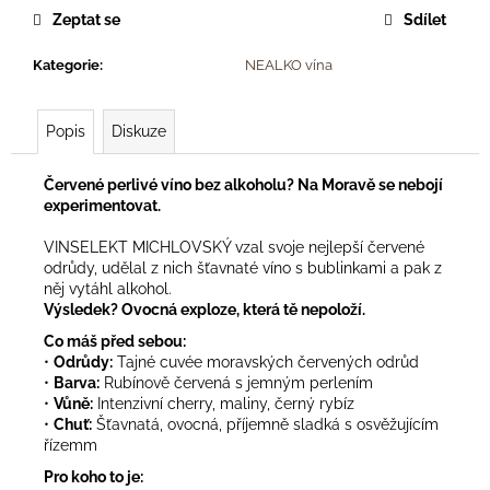
č
Zeptat se
Sdílet
u
j
Kategorie
:
NEALKO vína
e
m
e
Popis
Diskuze
Červené perlivé víno bez alkoholu? Na Moravě se nebojí
ZNOJEMSKÝ
OKURKÁČ
experimentovat.
88
VINSELEKT MICHLOVSKÝ vzal svoje nejlepší červené
Kč
odrůdy, udělal z nich šťavnaté víno s bublinkami a pak z
něj vytáhl alkohol.
Výsledek? Ovocná exploze, která tě nepoloží.
Co máš před sebou:
•
Odrůdy:
Tajné cuvée moravských červených odrůd
•
Barva:
Rubínově červená s jemným perlením
•
Vůně:
Intenzivní cherry, maliny, černý rybíz
•
Chuť:
Šťavnatá, ovocná, příjemně sladká s osvěžujícím
řízemm
Pro koho to je: