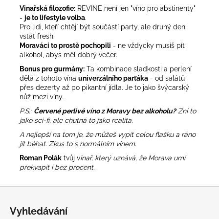
Vinařská filozofie:
REVINE není jen "víno pro abstinenty"
-
je to lifestyle volba
.
Pro lidi, kteří chtějí být součástí party, ale druhý den
vstát fresh.
Moraváci to prostě pochopili
- ne vždycky musíš pít
alkohol, abys měl dobrý večer.
Bonus pro gurmány:
Ta kombinace sladkosti a perlení
dělá z tohoto vína
univerzálního parťáka
- od salátů
přes dezerty až po pikantní jídla. Je to jako švýcarský
nůž mezi víny.
P.S.:
Červené perlivé víno z Moravy bez alkoholu?
Zní to
jako sci-fi, ale chutná to jako realita.
A nejlepší na tom je, že můžeš vypít celou flašku a ráno
jít běhat. Zkus to s normálním vínem.
Roman Polák
tvůj v
inař, který uznává, že Morava umí
překvapit i bez procent.
Z
á
Vyhledávání
p