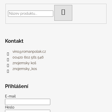
a
t
HLEDAT
í
Kontakt
vino
@
romanpolak.cz
00420 602 561 546
znojemsky koš
znojemsky_kos
Přihlášení
E-mail
Heslo