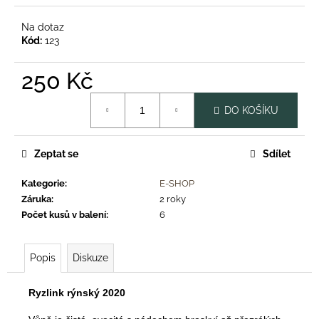
č
u
Na dotaz
j
Kód:
123
e
m
250 Kč
e
Měrná
DO KOŠÍKU
cena:
ZNOJEMSKÝ
OKURKÁČ
88
Zeptat se
Sdílet
Kč
Kategorie
:
E-SHOP
Záruka
:
2 roky
Počet kusů v balení
:
6
Popis
Diskuze
Ryzlink rýnský 2020