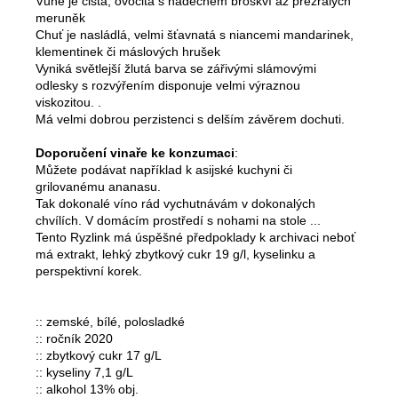
Vůně je čistá, ovocitá s nádechem broskví až přezrálých
meruněk
Chuť je nasládlá, velmi šťavnatá s niancemi mandarinek,
klementinek či máslových hrušek
Vyniká světlejší žlutá barva se zářivými slámovými
odlesky s rozvýřením disponuje velmi výraznou
viskozitou. .
Má velmi dobrou perzistenci s delším závěrem dochuti.
Doporučení vinaře ke konzumaci
:
Můžete podávat například k asijské kuchyni či
grilovanému ananasu.
Tak dokonalé víno rád vychutnávám v dokonalých
chvílích. V domácím prostředí s nohami na stole ...
Tento Ryzlink má úspěšné předpoklady k archivaci neboť
má extrakt, lehký zbytkový cukr 19 g/l, kyselinku a
perspektivní korek.
:: zemské, bílé, polosladké
:: ročník 2020
:: zbytkový cukr 17 g/L
:: kyseliny 7,1 g/L
:: alkohol 13% obj.