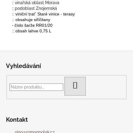
:: vinařská oblast Morava
:: podoblast Znojemská
:: viniční tratˇ Staré vinice - terasy
:: obsahuje siřičitany
- číslo šarže RR01/20
:: obsah lahve 0,75 L
Z
á
Vyhledávání
p
a
t
HLEDAT
í
Kontakt
vino
@
romanpolak.cz