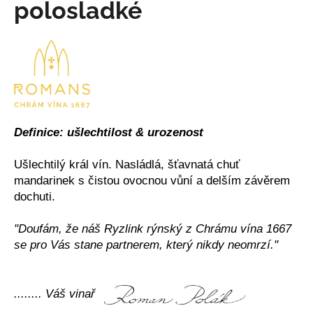
polosladké
a
j
í
t
?
Definice: ušlechtilost & urozenost
HLEDAT
Ušlechtilý král vín. Nasládlá, šťavnatá chuť
mandarinek s čistou ovocnou vůní a delším závěrem
dochuti.
D
"Doufám, že náš Ryzlink rýnský z Chrámu vína 1667
o
se pro Vás stane partnerem, který nikdy neomrzí."
p
o
r
........ Váš vinař
u