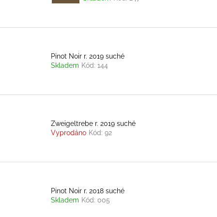
88 Kč
59 Kč
u
s
k
p
t
r
ů
o
Pinot Noir r. 2019 suché
d
Skladem
Kód:
144
u
k
t
ů
Zweigeltrebe r. 2019 suché
Vyprodáno
Kód:
92
Pinot Noir r. 2018 suché
Skladem
Kód:
005