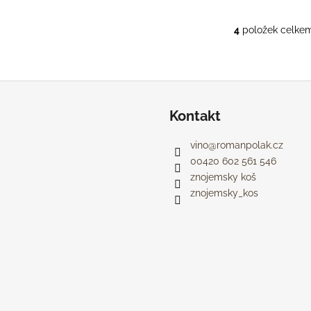
4
položek celke
O
v
l
á
d
a
Kontakt
c
í
vino
@
romanpolak.cz
p
00420 602 561 546
r
znojemsky koš
v
znojemsky_kos
k
y
v
ý
p
i
s