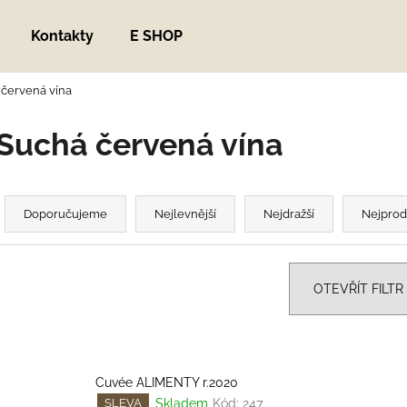
Kontakty
E SHOP
červená vína
Co potřebujete najít?
Suchá červená vína
HLEDAT
Ř
a
Doporučujeme
Nejlevnější
Nejdražší
Nejprod
z
Doporučujeme
e
n
OTEVŘÍT FILTR
p
V
r
ý
o
Cuvée ALIMENTY r.2020
p
ZNOJEMSKÝ OKURKÁČ
HELP METABOL
d
Skladem
Kód:
247
SLEVA