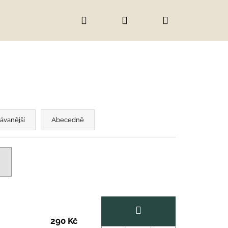
Hledat
Přihlášení
Nákupní
košík
ávanější
Abecedně
IC
290 Kč