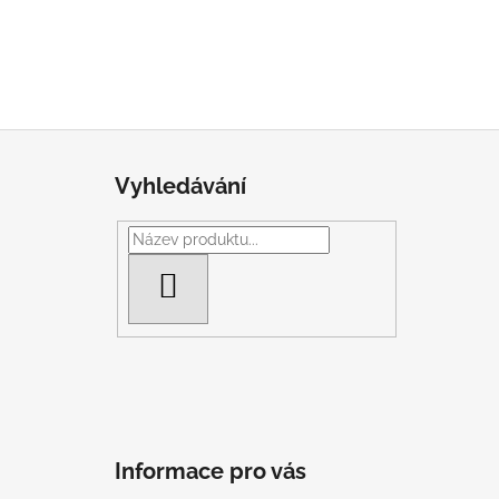
Z
á
Vyhledávání
p
a
t
í
HLEDAT
Informace pro vás