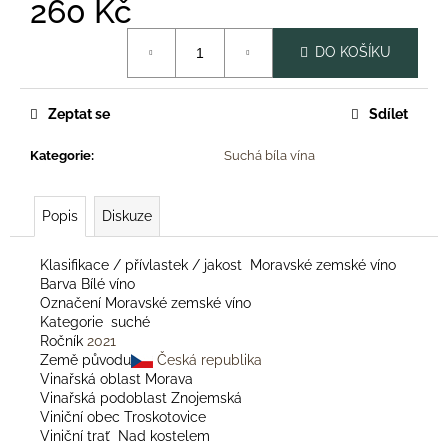
č
260 Kč
u
Měrná
j
DO KOŠÍKU
cena:
e
m
e
Zeptat se
Sdílet
Kategorie
:
Suchá bíla vína
HELP
METABOLIC
59
Popis
Diskuze
Kč
Klasifikace / přívlastek / jakost Moravské zemské víno
Barva Bílé víno
Označení Moravské zemské víno
Kategorie suché
Ročník
2021
Země původu
Česká republika
Vinařská oblast Morava
Vinařská podoblast Znojemská
Viniční obec Troskotovice
Viniční trať Nad kostelem