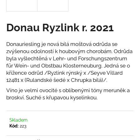
a
j
í
Donau Ryzlink r. 2021
t
?
Donauriesling je nová bílá moštová odrůda se
zvýšenou odolností k houbovým chorobám. Odrůda
byla vyšlechtěná v Lehr- und Forschungszentrum
für Wein- und Obstbau Klosterneuburg. Jedná se o
křížence odrůd /Ryzlink rýnský x /Seyve Villard
HLEDAT
12481 x (Rulandské šedé x Chrupka bílá)/.
Víno je velmi ovocité s oblíbenými tóny meruněk a
broskví. Suché s křupavou kyselinkou.
D
o
p
o
Skladem
Kód:
223
r
u