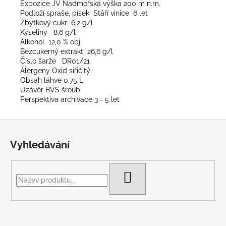
Expozice JV Nadmořská výška 200 m n.m.
Podloží spraše, písek Stáří vinice 6 let
Zbytkový cukr 6,2 g/l
Kyseliny 8,6 g/l
Alkohol 12,0 % obj.
Bezcukerný extrakt 26,6 g/l
Číslo šarže DR01/21
Alergeny Oxid siřičitý
Obsah láhve 0,75 L
Uzávěr BVS šroub
Perspektiva archivace 3 - 5 let
Z
á
Vyhledávání
p
a
t
HLEDAT
í