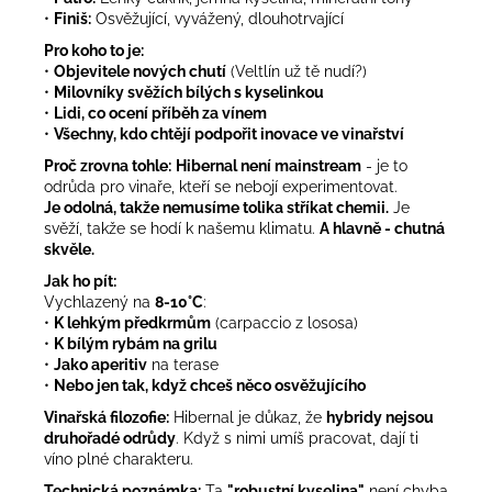
•
Finiš:
Osvěžující, vyvážený, dlouhotrvající
Pro koho to je:
•
Objevitele nových chutí
(Veltlín už tě nudí?)
•
Milovníky svěžích bílých s kyselinkou
•
Lidi, co ocení příběh za vínem
•
Všechny, kdo chtějí podpořit inovace ve vinařství
Proč zrovna tohle:
Hibernal není mainstream
- je to
odrůda pro vinaře, kteří se nebojí experimentovat.
Je odolná, takže nemusíme tolika stříkat chemii.
Je
svěží, takže se hodí k našemu klimatu.
A hlavně - chutná
skvěle.
Jak ho pít:
Vychlazený na
8-10°C
:
•
K lehkým předkrmům
(carpaccio z lososa)
•
K bílým rybám na grilu
•
Jako aperitiv
na terase
•
Nebo jen tak, když chceš něco osvěžujícího
Vinařská filozofie:
Hibernal je důkaz, že
hybridy nejsou
druhořadé odrůdy
. Když s nimi umíš pracovat, dají ti
víno plné charakteru.
Technická poznámka:
Ta
"robustní kyselina"
není chyba