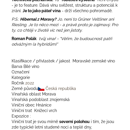
- je to feature. Dává vínu svěžest, strukturu a potenciál k
zrání.
Je to jako páteř vína
- drží všechno pohromadě.
P.S.:
Hibernal z Moravy?
Jo, není to Grüner Veltliner ani
Riesling. Je to něco mezi - a právě proto je zajímavý. Pro
ty, co chtějí v životě víc než jen jistoty.
Roman Polák
tvůj v
inař - "Věřím, že budoucnost patří
odvážným (a hybridům)"
Klasifikace / přívlastek / jakost Moravské zemské víno
Barva Bílé víno
Označení
Kategorie
Ročník
2022
Země původu
Česká republika
Vinařská oblast Morava
Vinařská podoblast znojemská
Viniční obec Hnánice
Viniční trať Knížecí vrch
Expozice :
Viniční trať je svou mírně
severní polohou
i tím, že jsou
zde typické letní studené noci a teplé dny,