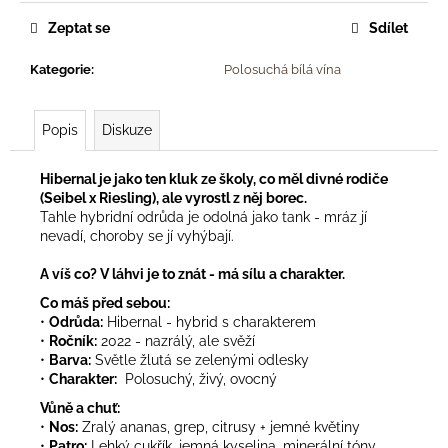
č
u
Zeptat se
Sdílet
j
e
Kategorie
:
Polosuchá bílá vína
m
e
Popis
Diskuze
HUSÍ
Hibernal je jako ten kluk ze školy, co měl divné rodiče
PAŠTIKA
(Seibel x Riesling), ale vyrostl z něj borec.
262G
Tahle hybridní odrůda je odolná jako tank - mráz jí
119
nevadí, choroby se jí vyhýbají.
Kč
A víš co? V láhvi je to znát - má sílu a charakter.
Co máš před sebou:
•
Odrůda:
Hibernal - hybrid s charakterem
•
Ročník:
2022 - nazrálý, ale svěží
•
Barva:
Světle žlutá se zelenými odlesky
•
Charakter:
Polosuchý
, živý, ovocný
Vůně a chuť:
•
Nos:
Zralý ananas, grep, citrusy + jemné květiny
•
Patro:
Lehký cukřík, jemná kyselina, minerální tóny