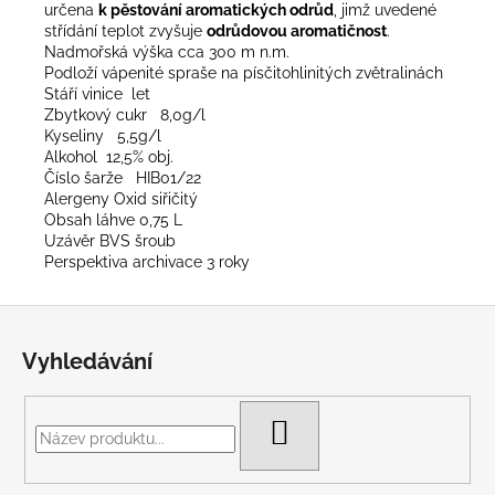
určena
k pěstování aromatických odrůd
, jimž uvedené
střídání teplot zvyšuje
odrůdovou aromatičnost
.
Nadmořská výška cca 300 m n.m.
Podloží
vápenité spraše na písčitohlinitých zvětralinách
Stáří vinice let
Zbytkový cukr 8,0g/l
Kyseliny 5,5g/l
Alkohol 12,5% obj.
Číslo šarže HIB01/22
Alergeny Oxid siřičitý
Obsah láhve 0,75 L
Uzávěr BVS šroub
Perspektiva archivace 3 roky
Z
á
Vyhledávání
p
a
t
HLEDAT
í