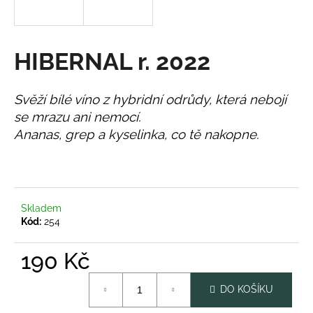
a
j
í
HIBERNAL r. 2022
t
?
Svěží bílé víno z hybridní odrůdy, která nebojí
se mrazu ani nemocí.
Ananas, grep a kyselinka, co tě nakopne.
HLEDAT
Skladem
D
Kód:
254
o
p
190 Kč
o
Měrná
r
DO KOŠÍKU
cena:
u