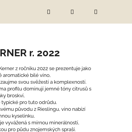
Hledat
Přihlášení
Nákupní
košík
RNER r. 2022
Kerner z ročníku 2022 se prezentuje jako
 aromatické bílé víno,
 zaujme svou svěžestí a komplexností.
ma profilu dominují jemné tóny citrusů s
ky broskví,
e typické pro tuto odrůdu.
svému původu z Rieslingu, víno nabízí
mnou kyselinku,
 je vyvážená s mírnou minerálností,
IC
kou pro půdu znojemských spraší.