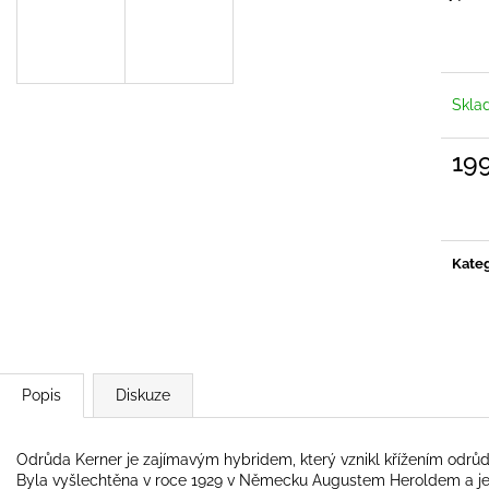
88 Kč
59 Kč
Skla
19
Měrn
cena:
Kateg
Popis
Diskuze
Odrůda Kerner je zajímavým hybridem, který vznikl křížením odrůd T
Byla vyšlechtěna v roce 1929 v Německu Augustem Heroldem a j