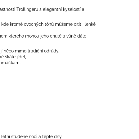
tnosti Trollingeru s elegantní kyselostí a
, kde kromě ovocných tónů můžeme cítit i lehké
, během kterého mohou jeho chutě a vůně dále
dají něco mimo tradiční odrůdy.
é škále jídel,
 omáčkami.
 letní studené noci a teplé dny,