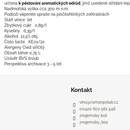
určena
k pěstování aromatických odrůd
, jimž uvedené střídání te
Nadmořská výška cca 300 m n.m.
Podloží
vápenité spraše na písčitohlinitých zvětralinách
Stáří vinice let
Zbytkový cukr 0,8g/l
Kyseliny 6,3g/l
Alkohol 12,5% obj.
Číslo šarže KE01/22
Alergeny Oxid siřičitý
Obsah láhve 0,75 L
Uzávěr BVS šroub
Perspektiva archivace 3 - 5 let
Kontakt
vino
@
romanpolak.cz
00420 602 561 546
znojemsky koš
znojemsky_kos