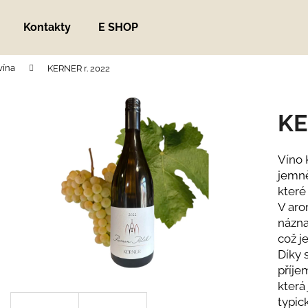
Kontakty
E SHOP
vína
KERNER r. 2022
Co potřebujete najít?
KE
HLEDAT
Víno 
jemně
Doporučujeme
které
V aro
názna
což j
Díky 
příje
která
ZNOJEMSKÝ OKURKÁČ
HELP METABOL
typic