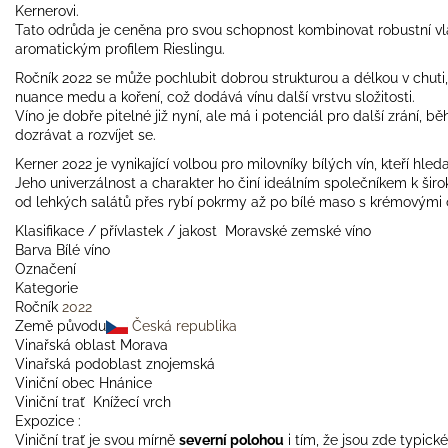
Kernerovi.
Tato odrůda je ceněna pro svou schopnost kombinovat robustní vlas
aromatickým profilem Rieslingu.
Ročník 2022 se může pochlubit dobrou strukturou a délkou v chuti
nuance medu a koření, což dodává vínu další vrstvu složitosti.
Víno je dobře pitelné již nyní, ale má i potenciál pro další zrání
dozrávat a rozvíjet se.
Kerner 2022 je vynikající volbou pro milovníky bílých vín, kteří hle
Jeho univerzálnost a charakter ho činí ideálním společníkem k širok
od lehkých salátů přes rybí pokrmy až po bílé maso s krémovými
Klasifikace / přívlastek / jakost Moravské zemské víno
Barva Bílé víno
Označení
Kategorie
Ročník
2022
Země původu
Česká republika
Vinařská oblast Morava
Vinařská podoblast znojemská
Viniční obec Hnánice
Viniční trať Knížecí vrch
Expozice :
Viniční trať je svou mírně
severní polohou
i tím, že jsou zde typické