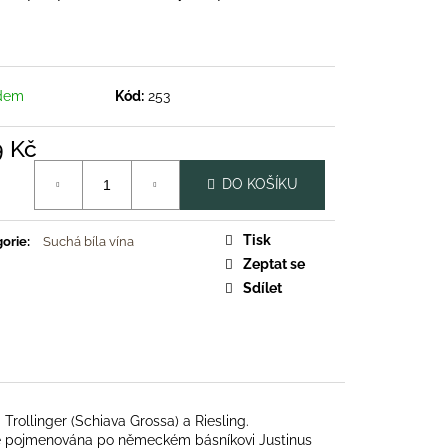
dem
Kód:
253
9 Kč
á
DO KOŠÍKU
Tisk
orie
:
Suchá bíla vína
Zeptat se
Sdílet
rollinger (Schiava Grossa) a Riesling.
e pojmenována po německém básníkovi Justinus