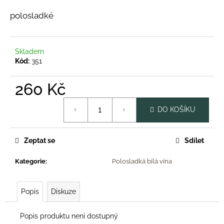
a
polosladké
j
í
t
Skladem
Kód:
351
?
260 Kč
Měrná
DO KOŠÍKU
cena:
HLEDAT
Zeptat se
Sdílet
D
Kategorie
:
Polosladká bílá vína
o
p
o
Popis
Diskuze
r
u
Popis produktu není dostupný