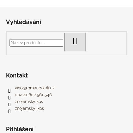
č
u
Z
j
á
e
Vyhledávání
p
m
a
e
t
HLEDAT
í
CUVÉE
ALIMENTY
R.2020
290
Kč
Kontakt
vino
@
romanpolak.cz
00420 602 561 546
znojemsky koš
znojemsky_kos
Přihlášení