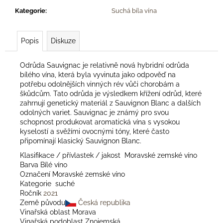
č
u
Kategorie
:
Suchá bíla vína
j
e
Popis
Diskuze
m
e
Odrůda Sauvignac je relativně nová hybridní odrůda
bílého vína, která byla vyvinuta jako odpověď na
potřebu odolnějších vinných rév vůči chorobám a
ZNOJEMSKÝ
OKURKÁČ
škůdcům. Tato odrůda je výsledkem křížení odrůd, které
zahrnují genetický materiál z Sauvignon Blanc a dalších
88
odolných variet. Sauvignac je známý pro svou
Kč
schopnost produkovat aromatická vína s vysokou
kyselostí a svěžími ovocnými tóny, které často
připomínají klasický Sauvignon Blanc.
Klasifikace / přívlastek / jakost Moravské zemské víno
Barva Bílé víno
Označení Moravské zemské víno
Kategorie suché
Ročník
2021
Země původu
Česká republika
Vinařská oblast Morava
Vinařská podoblast Znojemská