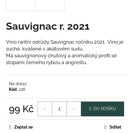
a
j
í
Sauvignac r. 2021
t
?
Víno raritní odrůdy Sauvignac ročníku 2021. Víno je
suché, kvašené v akátovém sudu.
Má sauvignonový chuťový a aromatický profil se
stopami černého rybízu a angreštu.
HLEDAT
Na dotaz
Kód:
226
D
o
99 Kč
p
DO KOŠÍKU
o
Měrná
r
cena:
u
Zeptat se
Sdílet