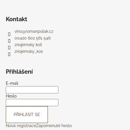
Kontakt
vino
@
romanpolak.cz
00420 602 561 546
znojemsky koš
znojemsky_kos
Přihlášení
E-mail
Heslo
PŘIHLÁSIT SE
Nová registrace
Zapomenuté heslo