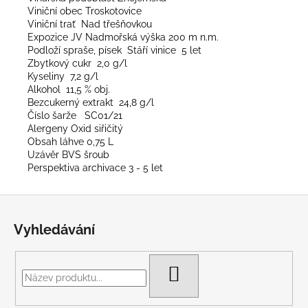
Viniční obec Troskotovice
Viniční trať Nad třešňovkou
Expozice JV Nadmořská výška 200 m n.m.
Podloží spraše, písek Stáří vinice 5 let
Zbytkový cukr 2,0 g/l
Kyseliny 7,2 g/l
Alkohol 11,5 % obj.
Bezcukerný extrakt 24,8 g/l
Číslo šarže SC01/21
Alergeny Oxid siřičitý
Obsah láhve 0,75 L
Uzávěr BVS šroub
Perspektiva archivace 3 - 5 let
Z
á
Vyhledávání
p
a
t
HLEDAT
í