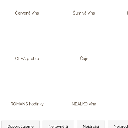
88 Kč
59 Kč
Červená vína
Šumivá vína
OLEA probio
Čaje
ROMANS hodinky
NEALKO vína
Ř
a
Doporučujeme
Nejlevnější
Nejdražší
Nejprod