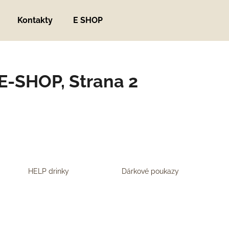
Kontakty
E SHOP
Co potřebujete najít?
E-SHOP
, Strana 2
HLEDAT
Doporučujeme
HELP drinky
Dárkové poukazy
ZNOJEMSKÝ OKURKÁČ
HELP METABOL