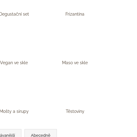
Degustační set
Frizantína
Vegan ve skle
Maso ve skle
Mošty a sirupy
Těstoviny
ávanější
Abecedně