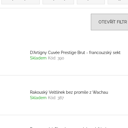
z
e
n
OTEVŘÍT FILTR
p
V
r
ý
o
p
D'Artigny Cuvée Prestige Brut - francouzský sekt
d
Skladem
Kód:
390
u
s
k
p
t
r
ů
o
Rakouský Veltlínek bez promile z Wachau
d
Skladem
Kód:
387
u
k
t