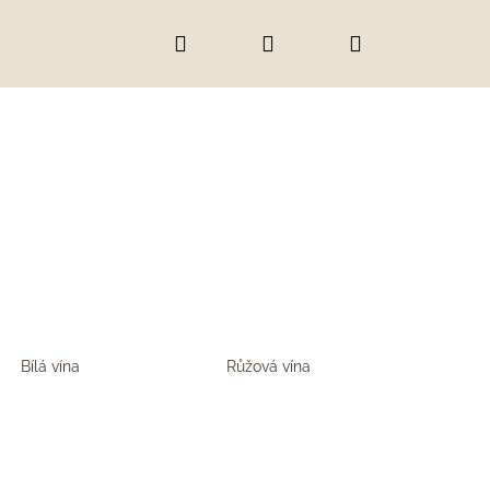
Hledat
Přihlášení
Nákupní
košík
Bílá vína
Růžová vína
IC