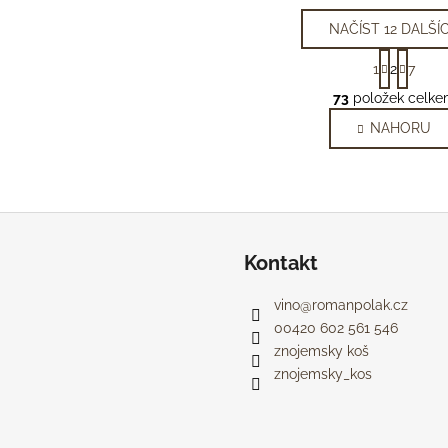
NAČÍST 12 DALŠÍ
S
1
2
7
t
O
r
73
položek celke
v
á
NAHORU
l
n
k
á
o
d
v
a
á
c
n
í
í
Kontakt
p
r
v
vino
@
romanpolak.cz
k
00420 602 561 546
y
znojemsky koš
v
znojemsky_kos
ý
p
i